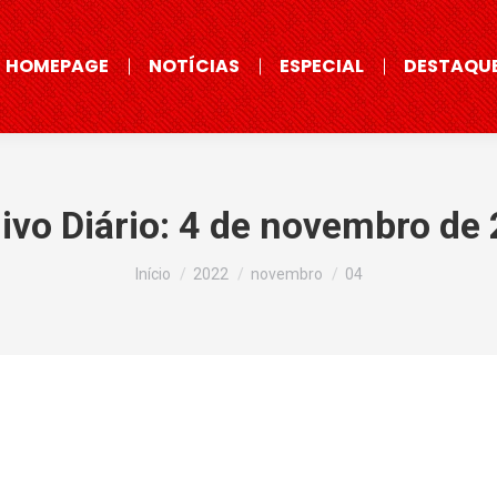
HOMEPAGE
NOTÍCIAS
ESPECIAL
DESTAQU
ivo Diário:
4 de novembro de
Você está aqui:
Início
2022
novembro
04