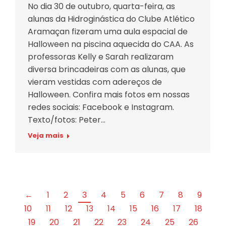
No dia 30 de outubro, quarta-feira, as
alunas da Hidroginástica do Clube Atlético
Aramaçan fizeram uma aula espacial de
Halloween na piscina aquecida do CAA. As
professoras Kelly e Sarah realizaram
diversa brincadeiras com as alunas, que
vieram vestidas com adereços de
Halloween. Confira mais fotos em nossas
redes sociais: Facebook e Instagram.
Texto/fotos: Peter…
Veja mais
←
1
2
3
4
5
6
7
8
9
10
11
12
13
14
15
16
17
18
19
20
21
22
23
24
25
26