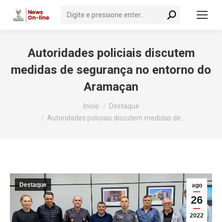
Search:
Autoridades policiais discutem
medidas de segurança no entorno do
Aramaçan
Você está aqui:
Início
Destaque
Autoridades policiais discutem medidas de…
Destaque
ago
26
2022