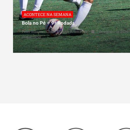
ACONTECE NA SEMANA
Bola no Pé – 9ª Rodada
Peter Suzano - Clube Atlético Aramaçan
7 de agosto de 2026
comentário