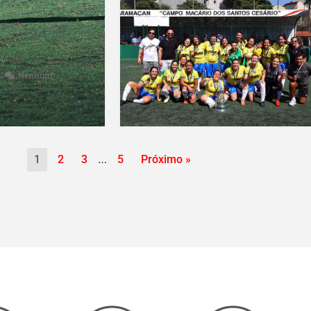
Nenhum
…
1
2
3
5
Próximo »