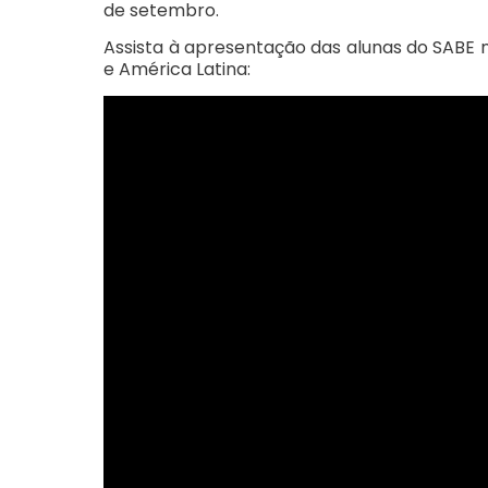
de setembro.
Assista à apresentação das alunas do SABE n
e América Latina: