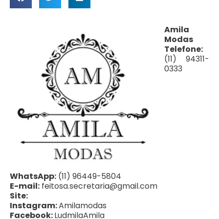
Amila
Modas
Telefone:
(11) 94311-
0333
WhatsApp:
(11) 96449-5804
E-mail:
feitosa.secretaria@gmail.com
Site:
Instagram:
Amilamodas
Facebook:
LudmilaAmila