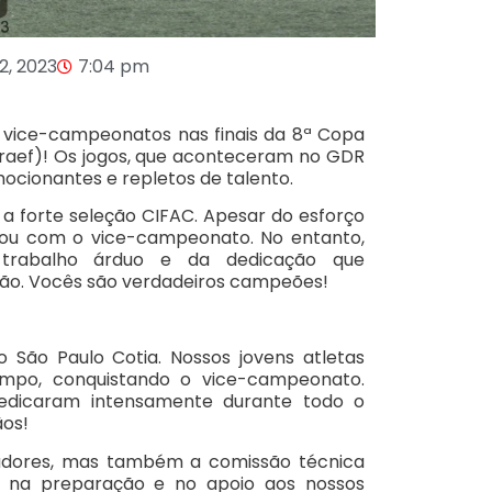
12, 2023
7:04 pm
 vice-campeonatos nas finais da 8ª Copa
Libraef)! Os jogos, que aconteceram no GDR
mocionantes e repletos de talento.
a forte seleção CIFAC. Apesar do esforço
icou com o vice-campeonato. No entanto,
trabalho árduo e da dedicação que
ão. Vocês são verdadeiros campeões!
o São Paulo Cotia. Nossos jovens atletas
mpo, conquistando o vice-campeonato.
edicaram intensamente durante todo o
ãos!
adores, mas também a comissão técnica
na preparação e no apoio aos nossos