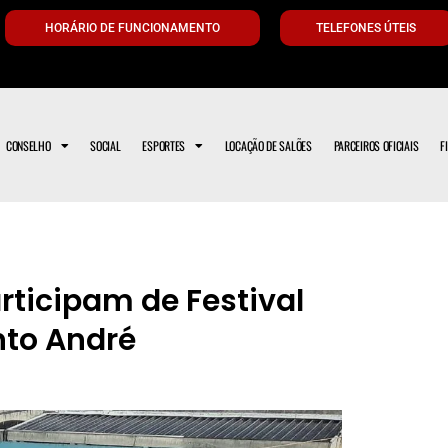
HORÁRIO DE FUNCIONAMENTO
TELEFONES ÚTEIS
CONSELHO
SOCIAL
ESPORTES
LOCAÇÃO DE SALÕES
PARCEIROS OFICIAIS
F
ticipam de Festival
nto André