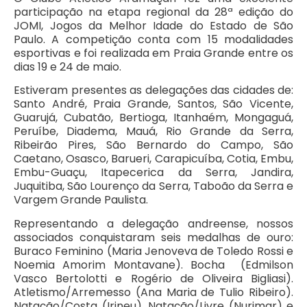
participação na etapa regional da 28ª edição do
JOMI, Jogos da Melhor Idade do Estado de São
Paulo. A competição conta com 15 modalidades
esportivas e foi realizada em Praia Grande entre os
dias 19 e 24 de maio.
Estiveram presentes as delegações das cidades de:
Santo André, Praia Grande, Santos, São Vicente,
Guarujá, Cubatão, Bertioga, Itanhaém, Mongaguá,
Peruíbe, Diadema, Mauá, Rio Grande da Serra,
Ribeirão Pires, São Bernardo do Campo, São
Caetano, Osasco, Barueri, Carapicuíba, Cotia, Embu,
Embu-Guaçu, Itapecerica da Serra, Jandira,
Juquitiba, São Lourenço da Serra, Taboão da Serra e
Vargem Grande Paulista.
Representando a delegação andreense, nossos
associados conquistaram seis medalhas de ouro:
Buraco Feminino (Maria Jenoveva de Toledo Rossi e
Noemia Amorim Montavane). Bocha (Edmilson
Vasco Bertolotti e Rogério de Oliveira Bigliasi).
Atletismo/Arremesso (Ana Maria de Tulio Ribeiro).
Natação/Costa (Irineu). Natação/Livre (Nurimar) e