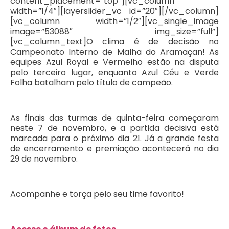
content_placement=”top”][vc_column
width=”1/4″][layerslider_vc id=”20″][/vc_column]
[vc_column width=”1/2″][vc_single_image
image=”53088″ img_size=”full”]
[vc_column_text]O clima é de decisão no
Campeonato Interno de Malha do Aramaçan! As
equipes Azul Royal e Vermelho estão na disputa
pelo terceiro lugar, enquanto Azul Céu e Verde
Folha batalham pelo título de campeão.
As finais das turmas de quinta-feira começaram
neste 7 de novembro, e a partida decisiva está
marcada para o próximo dia 21. Já a grande festa
de encerramento e premiação acontecerá no dia
29 de novembro.
Acompanhe e torça pelo seu time favorito!