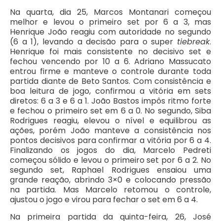
Na quarta, dia 25, Marcos Montanari começou
melhor e levou o primeiro set por 6 a 3, mas
Henrique João reagiu com autoridade no segundo
(6 a 1), levando a decisão para o super
tiebreak
.
Henrique foi mais consistente no decisivo set e
fechou vencendo por 10 a 6. Adriano Massucato
entrou firme e manteve o controle durante toda
partida diante de Beto Santos. Com consistência e
boa leitura de jogo, confirmou a vitória em sets
diretos: 6 a 3 e 6 a 1. João Bastos impôs ritmo forte
e fechou o primeiro set em 6 a 0. No segundo, Siba
Rodrigues reagiu, elevou o nível e equilibrou as
ações, porém João manteve a consistência nos
pontos decisivos para confirmar a vitória por 6 a 4.
Finalizando os jogos do dia, Marcelo Pedreti
começou sólido e levou o primeiro set por 6 a 2. No
segundo set, Raphael Rodrigues ensaiou uma
grande reação, abrindo 3×0 e colocando pressão
na partida. Mas Marcelo retomou o controle,
ajustou o jogo e virou para fechar o set em 6 a 4.
Na primeira partida da quinta-feira, 26, José