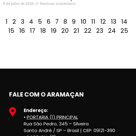
8 de julho de 2026
Nenhum comentário
1
2
3
4
5
6
7
8
9
10
11
12
13
14
15
16
17
18
19
20
21
22
23
24
25
FALE COM O ARAMAÇAN
Endereço:
•
PORTARIA (1) PRINCIPAL
Rua São Pedro, 345 – Silveira
Santo André / SP – Brasil | CEP: 09121-390