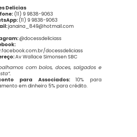
s Delicias
fone:
(11) 9 9838-9063
tsApp:
(11) 9 9838-9063
il:
janaina_849@hotmail.com
:
tagram:
@docessdeliciass
ebook:
facebook.com.br/docessdeliciass
ereço:
Av Wallace Simonsen SBC
balhamos com bolos, doces, salgados e
esta”.
conto para Associados:
10% para
mento em dinheiro 5% para crédito.