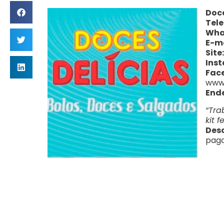
Doce
Tele
Wha
E-ma
Site
Ins
Fac
www.
End
“Tra
kit f
Des
paga