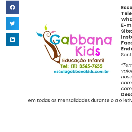
Esc
Tele
Wha
E-ma
Site
Ins
Fac
End
Sant
“Te
val
nos
com
como
Des
em todas as mensalidades durante o a o leti