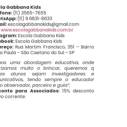
ola Gabbana Kids
fone:
(11) 3565-7655
tsApp:
(11) 9 6831-8633
il:
escolagabbanakids@gmail.com
:
www.escolagabbanakids.com.br
tagram:
Escola Gabbana Kids
ebook:
Escola Gabbana Kids
ereço:
Rua Martim Francisco, 351 – Bairro
a Paula – São Caetano do Sul – SP
mos uma abordagem educativa, onde
orizamos muito o brincar, queremos q
sos alunos sejam investigadores e
unicativos, tendo sempre o educador
 observador, parceiro e guia”.
conto para Associados:
15% desconto
vo corrente.