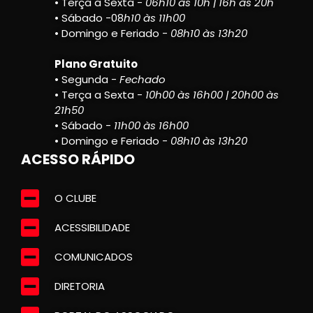
• Terça a Sexta -
06h10 às 10h | 16h às 20h
• Sábado -08
h10 às 11h00
• Domingo e Feriado -
08h10 às 13h20
Plano Gratuito
• Segunda -
Fechado
• Terça a Sexta -
10h00 às 16h00 | 20h00 às
21h50
• Sábado -
11h00 às 16h00
• Domingo e Feriado -
08h10 às 13h20
ACESSO RÁPIDO
O CLUBE
ACESSIBILIDADE
COMUNICADOS
DIRETORIA