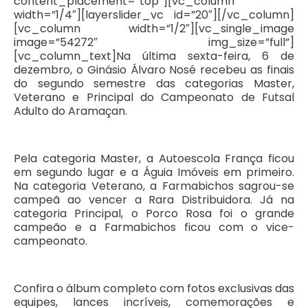
content_placement=”top”][vc_column
width=”1/4″][layerslider_vc id=”20″][/vc_column]
[vc_column width=”1/2″][vc_single_image
image=”54272″ img_size=”full”]
[vc_column_text]Na última sexta-feira, 6 de
dezembro, o Ginásio Álvaro Nosé recebeu as finais
do segundo semestre das categorias Master,
Veterano e Principal do Campeonato de Futsal
Adulto do Aramaçan.
Pela categoria Master, a Autoescola França ficou
em segundo lugar e a Águia Imóveis em primeiro.
Na categoria Veterano, a Farmabichos sagrou-se
campeã ao vencer a Rara Distribuidora. Já na
categoria Principal, o Porco Rosa foi o grande
campeão e a Farmabichos ficou com o vice-
campeonato.
Confira o álbum completo com fotos exclusivas das
equipes, lances incríveis, comemorações e