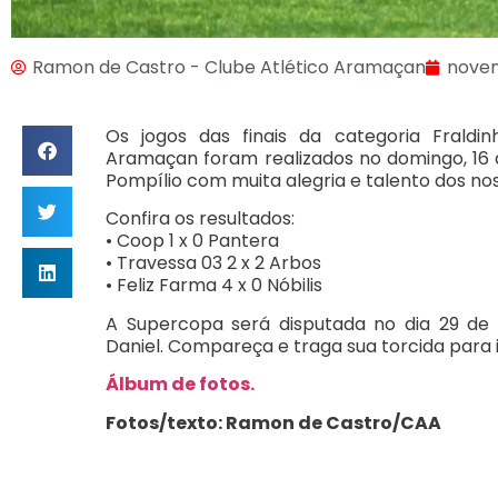
Ramon de Castro - Clube Atlético Aramaçan
novem
Os jogos das finais da categoria Frald
Aramaçan foram realizados no domingo, 1
Pompílio com muita alegria e talento dos no
Confira os resultados:
• Coop 1 x 0 Pantera
• Travessa 03 2 x 2 Arbos
• Feliz Farma 4 x 0 Nóbilis
A Supercopa será disputada no dia 29 de 
Daniel. Compareça e traga sua torcida para 
Álbum de fotos.
Fotos/texto: Ramon de Castro/CAA