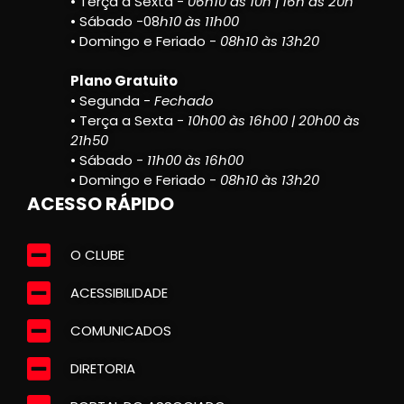
• Terça a Sexta -
06h10 às 10h | 16h às 20h
• Sábado -08
h10 às 11h00
• Domingo e Feriado -
08h10 às 13h20
Plano Gratuito
• Segunda -
Fechado
• Terça a Sexta -
10h00 às 16h00 | 20h00 às
21h50
• Sábado -
11h00 às 16h00
• Domingo e Feriado -
08h10 às 13h20
ACESSO RÁPIDO
O CLUBE
ACESSIBILIDADE
COMUNICADOS
DIRETORIA