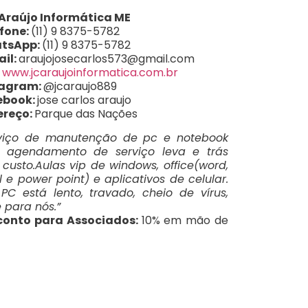
 Araújo Informática ME
fone:
(11) 9 8375-5782
tsApp:
(11) 9 8375-5782
il:
araujojosecarlos573@gmail.com
:
www.jcaraujoinformatica.com.br
tagram:
@jcaraujo889
ebook:
jose carlos araujo
ereço:
Parque das Nações
rviço de manutenção de pc e notebook
 agendamento de serviço leva e trás
custo.Aulas vip de windows, office(word,
l e power point) e aplicativos de celular.
PC está lento, travado, cheio de vírus,
e para nós.”
conto para Associados:
10% em mão de