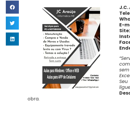
J.C.
Tele
Wha
E-ma
Site
Ins
Fac
End
“Se
com
sem 
Exce
Seu 
ligu
Des
obra.