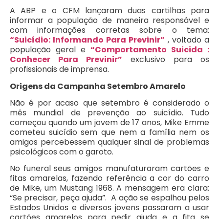
A ABP e o CFM lançaram duas cartilhas para
informar a população de maneira responsável e
com informações corretas sobre o tema:
“Suicídio: Informando Para Previnir”
, voltado a
população geral e
“Comportamento Suicida :
Conhecer Para Previnir”
exclusivo para os
profissionais de imprensa.
Origens da Campanha Setembro Amarelo
Não é por acaso que setembro é considerado o
mês mundial de prevenção ao suicídio. Tudo
começou quando um jovem de 17 anos, Mike Emme
cometeu suicídio sem que nem a família nem os
amigos percebessem qualquer sinal de problemas
psicológicos com o garoto.
No funeral seus amigos manufaturaram cartões e
fitas amarelas, fazendo referência a cor do carro
de Mike, um Mustang 1968. A mensagem era clara:
“Se precisar, peça ajuda”. A ação se espalhou pelos
Estados Unidos e diversos jovens passaram a usar
cartões amarelos para pedir ajuda e a fita se