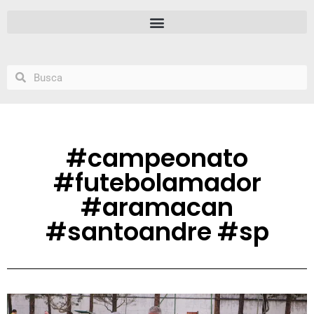
#campeonato
#futebolamador
#aramacan
#santoandre #sp