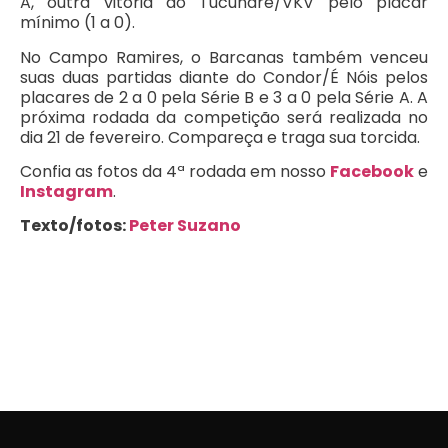
A, outra vitória do Tucunaré/VKV pelo placar
mínimo (1 a 0).
No Campo Ramires, o Barcanas também venceu
suas duas partidas diante do Condor/É Nóis pelos
placares de 2 a 0 pela Série B e 3 a 0 pela Série A. A
próxima rodada da competição será realizada no
dia 21 de fevereiro. Compareça e traga sua torcida.
Confia as fotos da 4ª rodada em nosso
Facebook
e
Instagram
.
Texto/fotos:
Peter Suzano