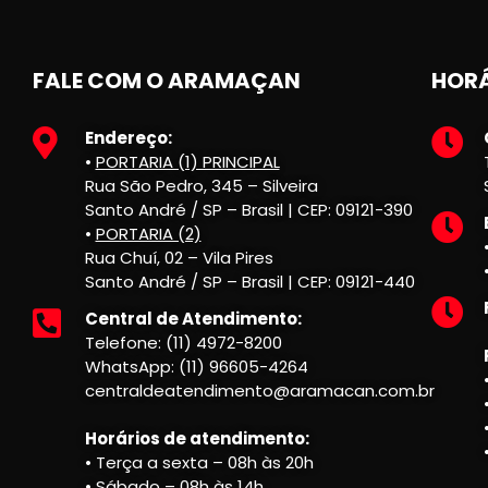
FALE COM O ARAMAÇAN
HORÁ
Endereço:
•
PORTARIA (1) PRINCIPAL
Rua São Pedro, 345 – Silveira
Santo André / SP – Brasil | CEP: 09121-390
•
PORTARIA (2)
Rua Chuí, 02 – Vila Pires
Santo André / SP – Brasil | CEP: 09121-440
Central de Atendimento:
Telefone: (11) 4972-8200
WhatsApp: (11) 96605-4264
centraldeatendimento@aramacan.com.br
Horários de atendimento:
• Terça a sexta – 08h às 20h
• Sábado – 08h às 14h