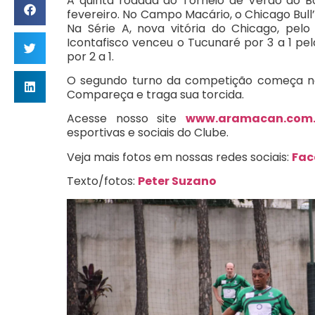
A quinta rodada do Torneio de Verão do Bo
fevereiro. No Campo Macário, o Chicago Bull’
Na Série A, nova vitória do Chicago, pel
Icontafisco venceu o Tucunaré por 3 a 1 pela
por 2 a 1.
O segundo turno da competição começa na 
Compareça e traga sua torcida.
Acesse nosso site
www.aramacan.com.
esportivas e sociais do Clube.
Veja mais fotos em nossas redes sociais:
Fac
Texto/fotos:
Peter Suzano