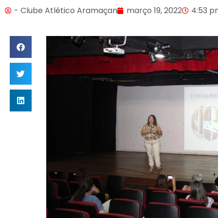
- Clube Atlético Aramaçan
março 19, 2022
4:53 p