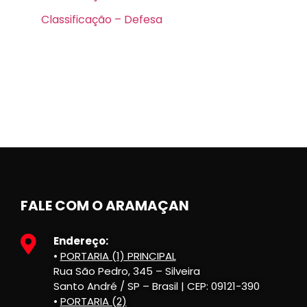
Classificação – Defesa
FALE COM O ARAMAÇAN
Endereço:
•
PORTARIA (1) PRINCIPAL
Rua São Pedro, 345 – Silveira
Santo André / SP – Brasil | CEP: 09121-390
•
PORTARIA (2)